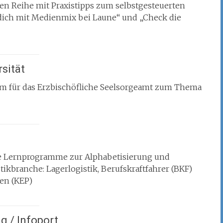
gen Reihe mit Praxistipps zum selbstgesteuerten
dich mit Medienmix bei Laune“ und „Check die
rsität
m für das Erzbischöfliche Seelsorgeamt zum Thema
ahe Lernprogramme zur Alphabetisierung und
ikbranche: Lagerlogistik, Berufskraftfahrer (BKF)
gen (KEP)
g / Infoport